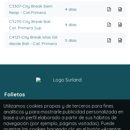
C3307-City Break Siem
4 días
Reap - Cat.Primera
C3235-City Break Bali -
4 días
Cat. Primera Sup
C4121-City Break Islas Gili
5 días
desde Bali - Cat. Primera
Folletos
Utilizamos cookies propias y de terceros para fines
Europa
analíticos y para mostrarle publicidad personalizada en
Lejano Oriente y Otras Culturas
base a un perfil elaborado a partir de sus hábitos de
España con Clase
navegación (por ejemplo, páginas visitadas). Puede
Minitours
aceptar las cookies haciendo clic en el botón «Aceptar