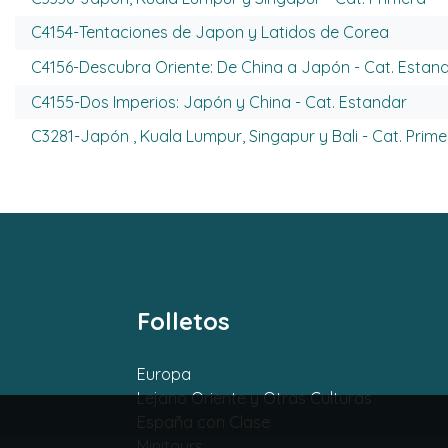
C4154-Tentaciones de Japon y Latidos de Corea
C4156-Descubra Oriente: De China a Japón - Cat. Estan
C4155-Dos Imperios: Japón y China - Cat. Estandar
C3281-Japón , Kuala Lumpur, Singapur y Bali - Cat. Prim
Folletos
Europa
Lejano Oriente y Otras Culturas
España con Clase
Minitours