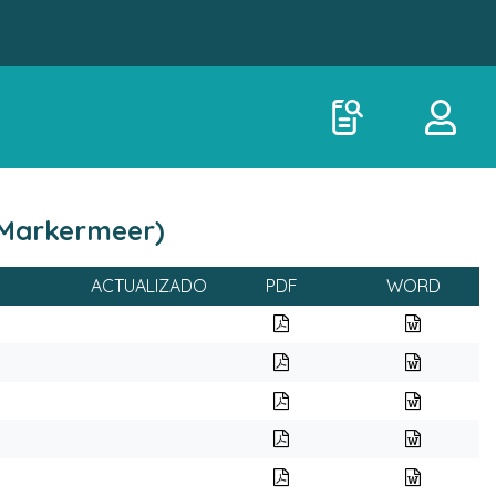
, Markermeer)
ACTUALIZADO
PDF
WORD